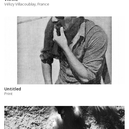
Vélizy Villacoublay, France
Untitled
Print