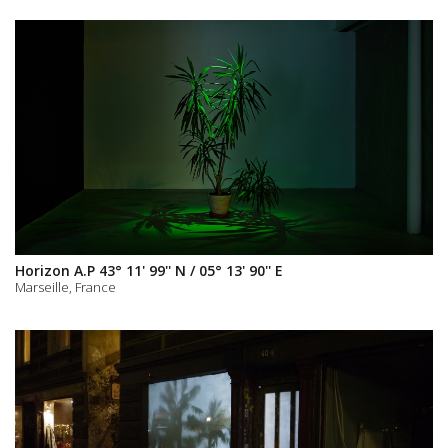
Horizon A.P 43° 11' 99'' N / 05° 13' 90'' E
Marseille, France