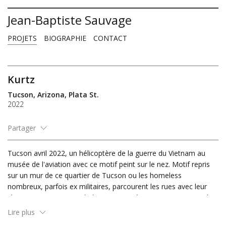
Jean-Baptiste Sauvage
PROJETS
BIOGRAPHIE
CONTACT
Kurtz
Tucson, Arizona, Plata St.
2022
Partager
Email
Tucson avril 2022, un hélicoptère de la guerre du Vietnam au
Imprimer
musée de l'aviation avec ce motif peint sur le nez. Motif repris
Facebook
sur un mur de ce quartier de Tucson ou les homeless
Twitter
nombreux, parfois ex militaires, parcourent les rues avec leur
Pinterest
chargement sous une chaleur souvent écrasante. Kurtz c'est le
Reddit
nom de ce colonel dissident, Marlon Brando dans Apocalypse
Lire plus
Now, cette peinture est pour lui, pour eux.