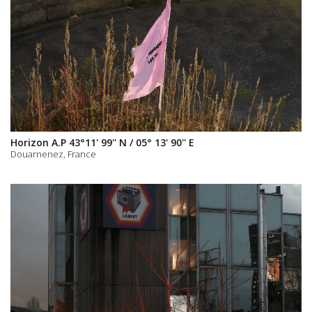
Horizon A.P 43°11' 99'' N / 05° 13' 90'' E
Douarnenez, France